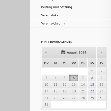
Beitrag und Satzung
Vereinslokal
Vereins-Chronik
MINI-TERMINKALENDER
<
August 2026
>
NTAG
ENSTAG
TTWOCH
NNERSTAG
EITAG
MSTAG
NNTA
MO
DI
MI
DO
FR
SA
SO
1
2
3
4
5
6
7
8
9
10
11
12
13
14
15
16
17
18
19
20
21
22
23
24
25
26
27
28
29
30
31