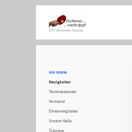
Navig
TTC Karlsruhe-Neureut
übers
Navigation
überspringen
Navigation
DER VEREIN
überspringen
Neuigkeiten
Terminkalender
Vorstand
Ehrenmitglieder
Unsere Halle
Training