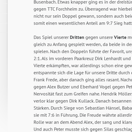
Busenbach. Etwas knapper ging es in der dreistü
gegen TTC Forchheim zu. Überragend war hierbei 
nicht nur sein Doppel gewann, sondern auch beid
somit einen wesentlichen Anteil am 9:7 Sieg hatt
Das Spiel unserer
Dritten
gegen unsere
Vierte
mu
gleich zu Anfang gespielt werden, da beide in de
spielen. Nach den Doppeln führte der Favorit, u
2:1. Als im vorderen Paarkreuz Dirk Lenhardt und 
Vierte erkämpften, war allerdings schon eine g
entspannte sich die Lage für unsere Dritte durc
G
Frank Frede, aber danach ging alles rasant. Nac
gegen Alex Butzer und Eberhard Vogel gegen Pe
Nervosität fast zum Greifen nahe. Hendrik Möller
verlor klar gegen Dirk Kullack. Danach besannen 
Stärken. Durch Siege von Sebastian Hänsel, Bab
sie mit 7:6 in Führung. Die Freude währte allerdi
Rolle war an dem Abend Alex, der sang und klan
Und auch Peter musste sich gegen Silas geschla