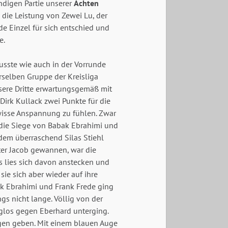
ndigen Partie unserer
Achten
die Leistung von Zewei Lu, der
e Einzel für sich entschied und
e.
sste wie auch in der Vorrunde
rselben Gruppe der Kreisliga
nsere Dritte erwartungsgemäß mit
Dirk Kullack zwei Punkte für die
ewisse Anspannung zu fühlen. Zwar
h die Siege von Babak Ebrahimi und
hdem überraschend Silas Stiehl
ter Jacob gewannen, war die
s lies sich davon anstecken und
sie sich aber wieder auf ihre
ak Ebrahimi und Frank Frede ging
ngs nicht lange. Völlig von der
glos gegen Eberhard unterging.
gen geben. Mit einem blauen Auge