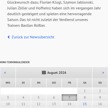
Glückwunsch dazu. Florian Klügl, Szymon Jablonski,
Julian Zöller und Hofheinz haben sich im vergangen Jahr
deutlich gesteigert und spielen eine hervorragende
Saison. Das ist nicht zuletzt der Verdienst unseres
Trainers Bastian Rößler.
Zurück zur Newsübersicht
MINI-TERMINKALENDER
<
August 2026
>
NTAG
ENSTAG
TTWOCH
NNERSTAG
EITAG
MSTAG
NNT
MO
DI
MI
DO
FR
SA
SO
1
2
3
4
5
6
7
8
9
10
11
12
13
14
15
16