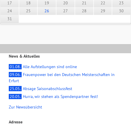
17
18
19
20
21
22
23
24
25
26
27
28
29
30
31
News & Aktuelles
01.08.
Alle Aufstellungen sind online
09.06.
Frauenpower bei den Deutschen Meisterschaften in
Erfurt
25.05.
Absage Saisonabschlussfest
20.05.
Hurra, wir stehen als Spendenpartner fest!
Zur Newsübersicht
Adresse