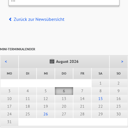
Zurück zur Newsübersicht
MINI-TERMINKALENDER
<
August 2026
>
NTAG
ENSTAG
TTWOCH
NNERSTAG
EITAG
MSTAG
NNT
MO
DI
MI
DO
FR
SA
SO
1
2
3
4
5
6
7
8
9
10
11
12
13
14
15
16
17
18
19
20
21
22
23
24
25
26
27
28
29
30
31