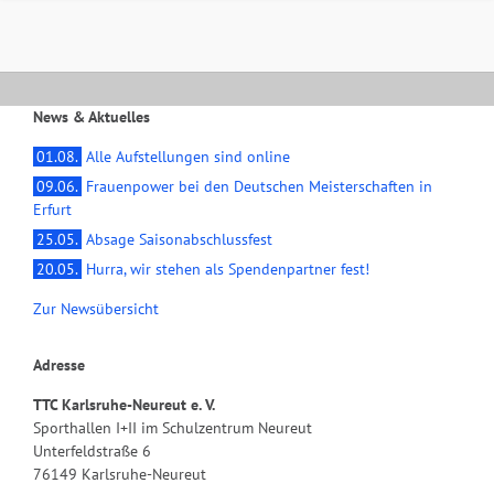
News & Aktuelles
01.08.
Alle Aufstellungen sind online
09.06.
Frauenpower bei den Deutschen Meisterschaften in
Erfurt
25.05.
Absage Saisonabschlussfest
20.05.
Hurra, wir stehen als Spendenpartner fest!
Zur Newsübersicht
Adresse
TTC Karlsruhe-Neureut e. V.
Sporthallen I+II im Schulzentrum Neureut
Unterfeldstraße 6
76149 Karlsruhe-Neureut