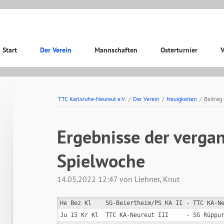
ation
Start
Der Verein
Mannschaften
Osterturnier
V
pringen
TTC Karlsruhe-Neureut e.V.
/
Der Verein
/
Neuigkeiten
/
Beitrag
Ergebnisse der verga
Spielwoche
14.05.2022 12:47
von Liehner, Knut
He Bez Kl    SG-Beiertheim/PS KA II - TTC KA-Ne
Ju 15 Kr Kl  TTC KA-Neureut III     - SG Rüppur