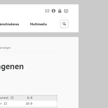
erschiedenes
Multimedia
 anzeigen
ngenen
ureut II        6:9

r II           10:0
