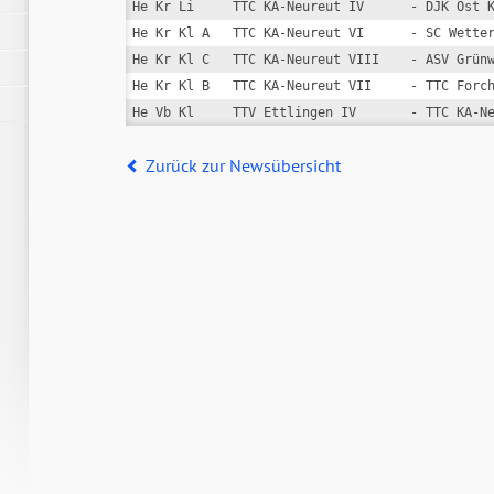
He Kr Li     TTC KA-Neureut IV      - DJK Ost K
He Kr Kl A   TTC KA-Neureut VI      - SC Wetter
He Kr Kl C   TTC KA-Neureut VIII    - ASV Grünw
He Kr Kl B   TTC KA-Neureut VII     - TTC Forch
He Vb Kl     TTV Ettlingen IV       - TTC KA-N
Zurück zur Newsübersicht
G