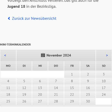
vorzeigt den Anschluss verlieren. Das gilt auch für die
Jugend 18
in der Bezirksliga.
Zurück zur Newsübersicht
MINI-TERMINKALENDER
<
November 2024
>
NTAG
ENSTAG
TTWOCH
NNERSTAG
EITAG
MSTAG
NNT
MO
DI
MI
DO
FR
SA
SO
1
2
3
4
5
6
7
8
9
10
11
12
13
14
15
16
17
18
19
20
21
22
23
24
25
26
27
28
29
30