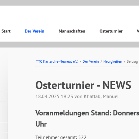
ation
Start
Der Verein
Mannschaften
Osterturnier
V
pringen
TTC Karlsruhe-Neureut e.V.
/
Der Verein
/
Neuigkeiten
/
Beitrag
Osterturnier - NEWS
18.04.2025 19:23
von Khattab, Manuel
Voranmeldungen Stand: Donners
Uhr
Teilnehmer gesamt: 522