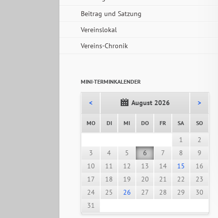
Beitrag und Satzung
Vereinslokal
Vereins-Chronik
MINI-TERMINKALENDER
<
August 2026
>
NTAG
ENSTAG
TTWOCH
NNERSTAG
EITAG
MSTAG
NNTA
MO
DI
MI
DO
FR
SA
SO
1
2
3
4
5
6
7
8
9
10
11
12
13
14
15
16
17
18
19
20
21
22
23
24
25
26
27
28
29
30
31