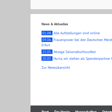
News & Aktuelles
01.08.
Alle Aufstellungen sind online
09.06.
Frauenpower bei den Deutschen Meist
Erfurt
25.05.
Absage Saisonabschlussfest
20.05.
Hurra, wir stehen als Spendenpartner f
Zur Newsübersicht
Navigation
Start
Der Verein
Mannschaften
Ostert