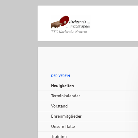
Navig
TTC Karlsruhe-Neureut
übers
Navigation
überspringen
Navigation
DER VEREIN
überspringen
Neuigkeiten
Terminkalender
Vorstand
Ehrenmitglieder
Unsere Halle
Training