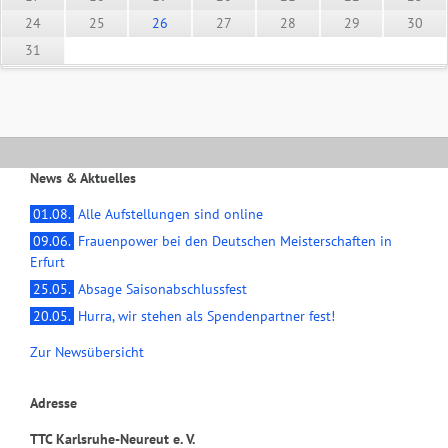
24
25
26
27
28
29
30
31
News & Aktuelles
01.08.
Alle Aufstellungen sind online
09.06.
Frauenpower bei den Deutschen Meisterschaften in
Erfurt
25.05.
Absage Saisonabschlussfest
20.05.
Hurra, wir stehen als Spendenpartner fest!
Zur Newsübersicht
Adresse
TTC Karlsruhe-Neureut e. V.