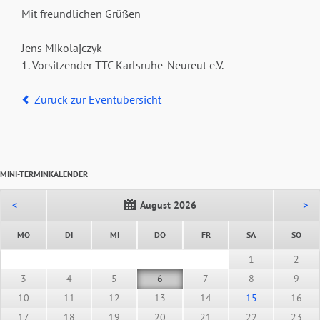
Mit freundlichen Grüßen
Jens Mikolajczyk
1. Vorsitzender TTC Karlsruhe-Neureut e.V.
Zurück zur Eventübersicht
MINI-TERMINKALENDER
<
August 2026
>
NTAG
ENSTAG
TTWOCH
NNERSTAG
EITAG
MSTAG
NNT
MO
DI
MI
DO
FR
SA
SO
1
2
3
4
5
6
7
8
9
10
11
12
13
14
15
16
17
18
19
20
21
22
23