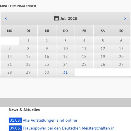
MINI-TERMINKALENDER
<
Juli 2025
>
NTAG
ENSTAG
TTWOCH
NNERSTAG
EITAG
MSTAG
NNT
MO
DI
MI
DO
FR
SA
SO
1
2
3
4
5
6
7
8
9
10
11
12
13
14
15
16
17
18
19
20
21
22
23
24
25
26
27
28
29
30
31
News & Aktuelles
01.08.
Alle Aufstellungen sind online
09.06.
Frauenpower bei den Deutschen Meisterschaften in