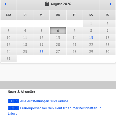
<
August 2026
>
NTAG
ENSTAG
TTWOCH
NNERSTAG
EITAG
MSTAG
NNT
MO
DI
MI
DO
FR
SA
SO
1
2
3
4
5
6
7
8
9
10
11
12
13
14
15
16
17
18
19
20
21
22
23
24
25
26
27
28
29
30
31
News & Aktuelles
01.08.
Alle Aufstellungen sind online
09.06.
Frauenpower bei den Deutschen Meisterschaften in
Erfurt