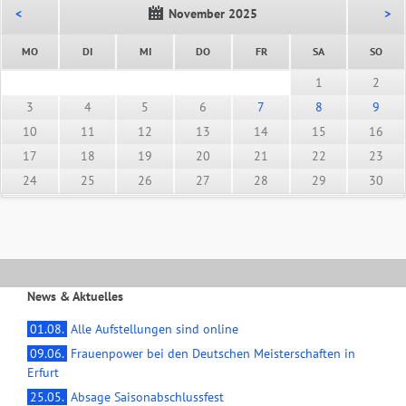
<
November 2025
>
NTAG
ENSTAG
TTWOCH
NNERSTAG
EITAG
MSTAG
NNT
MO
DI
MI
DO
FR
SA
SO
1
2
3
4
5
6
7
8
9
10
11
12
13
14
15
16
17
18
19
20
21
22
23
24
25
26
27
28
29
30
News & Aktuelles
01.08.
Alle Aufstellungen sind online
09.06.
Frauenpower bei den Deutschen Meisterschaften in
Erfurt
25.05.
Absage Saisonabschlussfest