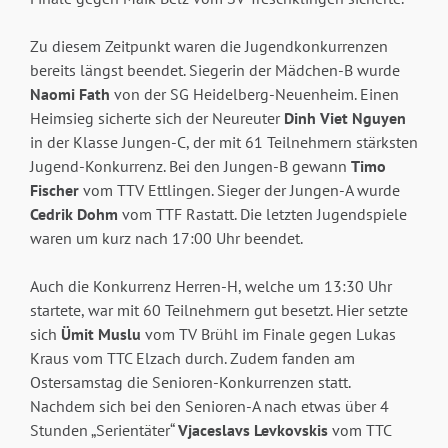
Zu diesem Zeitpunkt waren die Jugendkonkurrenzen
bereits längst beendet. Siegerin der Mädchen-B wurde
Naomi Fath
von der SG Heidelberg-Neuenheim. Einen
Heimsieg sicherte sich der Neureuter
Dinh Viet Nguyen
in der Klasse Jungen-C, der mit 61 Teilnehmern stärksten
Jugend-Konkurrenz. Bei den Jungen-B gewann
Timo
Fischer
vom TTV Ettlingen. Sieger der Jungen-A wurde
Cedrik Dohm
vom TTF Rastatt. Die letzten Jugendspiele
waren um kurz nach 17:00 Uhr beendet.
Auch die Konkurrenz Herren-H, welche um 13:30 Uhr
startete, war mit 60 Teilnehmern gut besetzt. Hier setzte
sich
Ümit Muslu
vom TV Brühl im Finale gegen Lukas
Kraus vom TTC Elzach durch. Zudem fanden am
Ostersamstag die Senioren-Konkurrenzen statt.
Nachdem sich bei den Senioren-A nach etwas über 4
Stunden „Serientäter“
Vjaceslavs Levkovskis
vom TTC