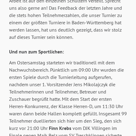
Arbeit ist auf den einzelnen Schultern verteilt. Sprecht
uns also gerne an! Das Feedback der letzten Jahre und
die stets hohen Teilnehmerzahlen, die unser Turnier zu
einem der größten Turniere in Baden-Württemberg hat
werden lassen, hat uns deutlich gezeigt, dass wir stolz
auf dieses Turnier sein können.
Und nun zum Sportlichen:
Am Ostersamstag starteten wir traditionell mit dem
Nachwuchsbereich. Pünktlich um 09:00 Uhr wurden die
ersten Spiele durch die Turnierleitung aufgerufen,
nachdem unser 1. Vorsitzender Jens Mikolajczyk die
Teilnehmerinnen und Teilnehmer, Betreuer und
Zuschauer begrüßt hatte. Mit dem Start der ersten
Herren-Konkurrenz, der Klasse Herren-D, um 11:30 Uhr
waren dann beide Hallen komplett gefüllt. Insgesamt 99
Teilnehmer duellierten sich hier um den Sieg, den sich
kurz vor 21:00 Uhr
Finn Krebs
vom DJK Villingen im
Finale gegen Maik Belz vom SV Treschklingen sicherte.