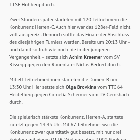
TTSF Hohberg durch.
Zwei Stunden später starteten mit 120 Teilnehmern die
Konkurrenz Herren-C. Auch hier war das 128er-Feld nicht
voll ausgereizt. Dennoch sollte das Finale der Abschluss
des diesjährigen Turniers werden. Bereits um 20:13 Uhr –
und damit so früh wie noch nie in der jüngeren
Vergangenheit – setzte sich
Achim Kraemer
vom SV
Rissegg gegen den Rauentaler Niclas Beckert durch.
Mit elf Teilnehmerinnen starteten die Damen-B um
13:30 Uhr. Hier setzte sich
Olga Brovkina
vom TTC 64
Heidelberg gegen Cornelia Schermer vom TV Gernsbach
durch.
Die spielerisch stärkste Konkurrenz, Herren-A, startete
zuletzt gegen 14:45 Uhr. Mit 67 Teilnehmer war die
Konkurrenz zwar quantitativ gut besetzt, mit nur drei
Spielern mit einem QTTR-Wert von über 2.000 Punkten