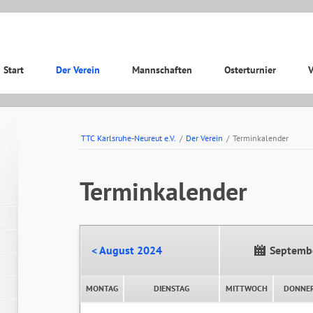
ation
Start
Der Verein
Mannschaften
Osterturnier
V
pringen
TTC Karlsruhe-Neureut e.V.
/
Der Verein
/
Terminkalender
Terminkalender
< August 2024
Septemb
MONTAG
DIENSTAG
MITTWOCH
DONNE