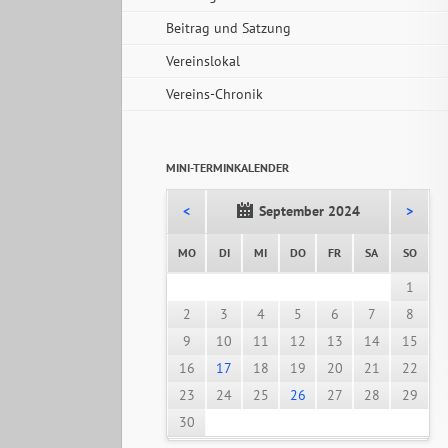
Beitrag und Satzung
Vereinslokal
Vereins-Chronik
MINI-TERMINKALENDER
<
September 2024
>
NTAG
ENSTAG
TTWOCH
NNERSTAG
EITAG
MSTAG
NNTA
MO
DI
MI
DO
FR
SA
SO
1
2
3
4
5
6
7
8
9
10
11
12
13
14
15
16
17
18
19
20
21
22
23
24
25
26
27
28
29
30