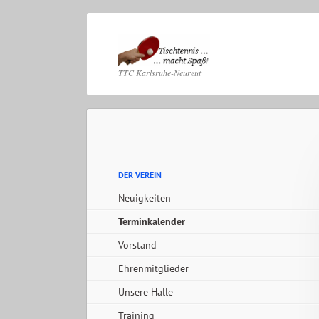
Navig
TTC Karlsruhe-Neureut
übers
Navigation
überspringen
Navigation
DER VEREIN
überspringen
Neuigkeiten
Terminkalender
Vorstand
Ehrenmitglieder
Unsere Halle
Training