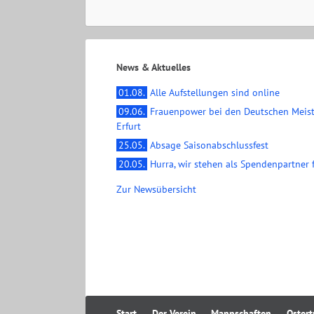
News & Aktuelles
01.08.
Alle Aufstellungen sind online
09.06.
Frauenpower bei den Deutschen Meist
Erfurt
25.05.
Absage Saisonabschlussfest
20.05.
Hurra, wir stehen als Spendenpartner f
Zur Newsübersicht
Navigation
Start
Der Verein
Mannschaften
Ostert